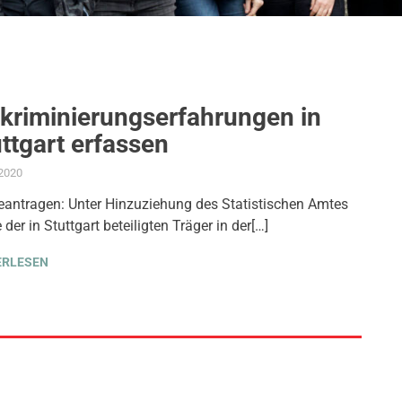
skriminierungserfahrungen in
ttgart erfassen
.2020
ADMIN
AKTUELLES
,
ANTRAG / ANFRAGE
,
FEUERWEHR
,
GEMEINDERAT
,
GLEICHS
eantragen: Unter Hinzuziehung des Statistischen Amtes
 der in Stuttgart beteiligten Träger in der[…]
ERLESEN