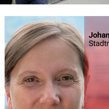
TELLUNG UND VIELFALT
,
KINDER JUGEND BILDUNG
,
THEMEN