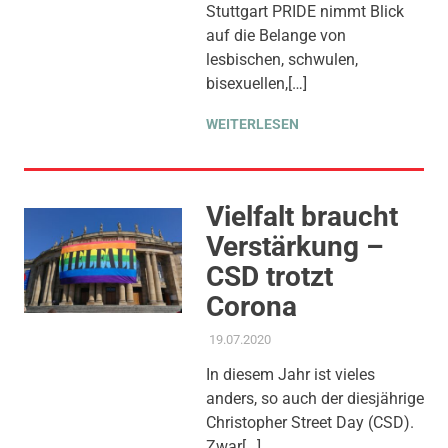
Stuttgart PRIDE nimmt Blick
auf die Belange von
lesbischen, schwulen,
bisexuellen,[…]
WEITERLESEN
Vielfalt braucht
Verstärkung –
CSD trotzt
Corona
19.07.2020
ADMIN
AKTUELLES
,
AMTSBLATT-
BEITRAG
,
GEMEINDERAT
,
In diesem Jahr ist vieles
GLEICHSTELLUNG UND
anders, so auch der diesjährige
VIELFALT
,
THEMEN
Christopher Street Day (CSD).
Zwar[…]