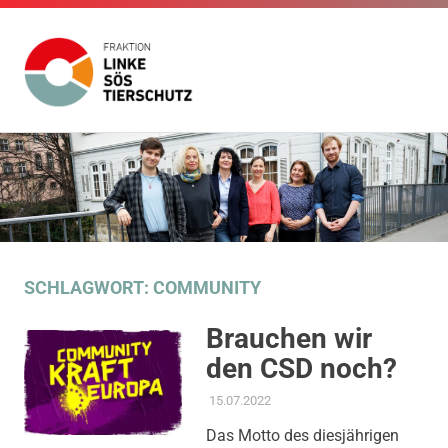
Fraktion
Die
Website
Linke
Zum
der
Inhalt
Fraktion
SÖS
Die
springen
Linke
SÖS
Tierschutz
Tierschutz
im
SCHLAGWORT:
COMMUNITY
Gemeinderat
Stuttgart
Brauchen wir
den CSD noch?
15.07.2022
ADMIN
AKTUELLES
,
AMTSBLATT-
BEITRAG
,
GLEICHSTELLUNG
Das Motto des diesjährigen
UND VIELFALT
,
THEMEN