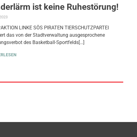
derlärm ist keine Ruhestörung!
.2023
ADMIN
AKTUELLES
,
GLEICHSTELLUNG UND VIELFALT
,
KINDER JUGEND BILDUN
FrAKTION LINKE SÖS PIRATEN TIERSCHUTZPARTEI
siert das von der Stadtverwaltung ausgesprochene
ngsverbot des Basketball-Sportfelds[…]
ERLESEN