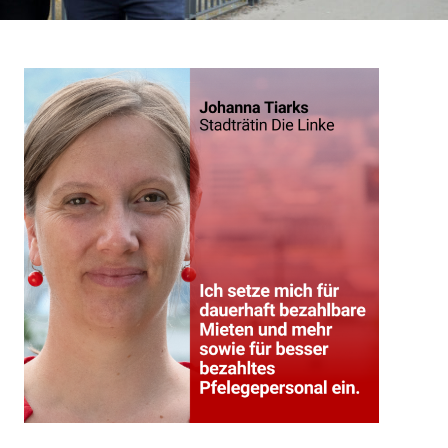
UGEND BILDUNG
,
SOZIALE SICHERUNG & TEILHABE
,
SPORT
,
THEMEN