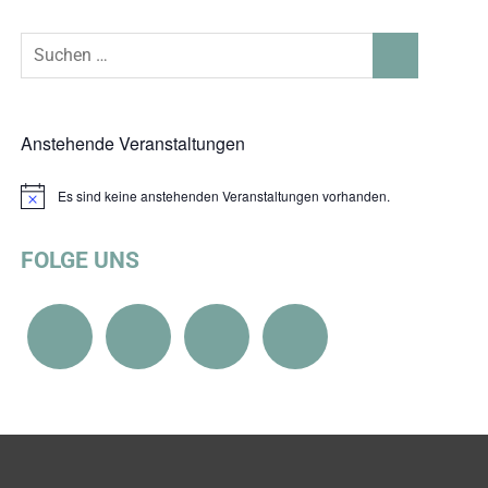
Suchen
G
,
PRESSE
,
PRESSEMITTEILUNG
,
SOZIALE SICHERUNG & TEILHABE
,
SPORT
SUCHEN
nach:
Anstehende Veranstaltungen
Es sind keine anstehenden Veranstaltungen vorhanden.
Hinweis
FOLGE UNS