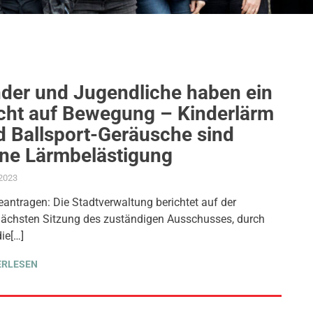
nder und Jugendliche haben ein
cht auf Bewegung – Kinderlärm
d Ballsport-Geräusche sind
ine Lärmbelästigung
.2023
ADMIN
AKTUELLES
,
ANTRAG / ANFRAGE
,
GESUNDHEIT UND PFLEGE
,
KINDER J
eantragen: Die Stadtverwaltung berichtet auf der
ächsten Sitzung des zuständigen Ausschusses, durch
ie[…]
ERLESEN