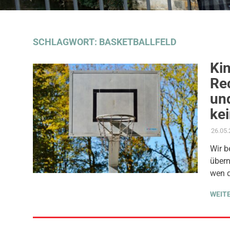
SCHLAGWORT:
BASKETBALLFELD
Ki
Re
un
ke
26.05
Wir b
übern
wen d
WEIT