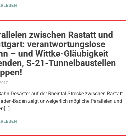
ERLESEN
allelen zwischen Rastatt und
ttgart: verantwortungslose
hn – und Wittke-Gläubigkeit
enden, S-21-Tunnelbaustellen
oppen!
.2017
ADMIN
AKTUELLES
,
MOBILITÄT & VERKEHR
,
PRESSE
,
PRESSEMITTEILUNG
,
PROJ
ahn-Desaster auf der Rheintal-Strecke zwischen Rastatt
aden-Baden zeigt unweigerlich mögliche Parallelen und
en[…]
ERLESEN