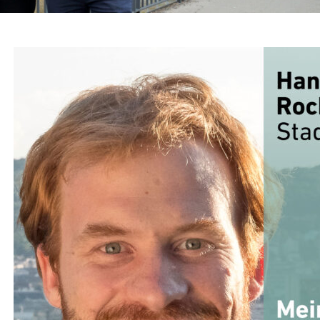
G
,
THEMEN
,
TIERSCHUTZ
,
UMWELT, KLIMA & ENERGIE