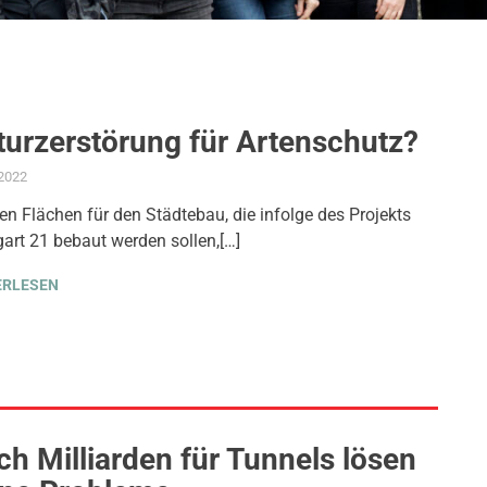
turzerstörung für Artenschutz?
.2022
ADMIN
AKTUELLES
,
AMTSBLATT-BEITRAG
,
PROJEKT S 21
,
STADTENTWICKLUN
en Flächen für den Städtebau, die infolge des Projekts
gart 21 bebaut werden sollen,[…]
ERLESEN
h Milliarden für Tunnels lösen