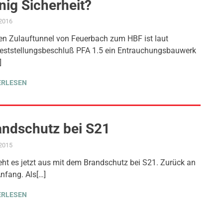
ig Sicherheit?
.2016
ADMIN
AKTUELLES
,
ANTRAG / ANFRAGE
,
FEUERWEHR
,
GEMEINDERAT
,
PROJEKT 
en Zulauftunnel von Feuerbach zum HBF ist laut
eststellungsbeschluß PFA 1.5 ein Entrauchungsbauwerk
]
ERLESEN
andschutz bei S21
.2015
ADMIN
AKTUELLES
,
AMTSBLATT-BEITRAG
,
PROJEKT S 21
eht es jetzt aus mit dem Brandschutz bei S21. Zurück an
nfang. Als[…]
ERLESEN