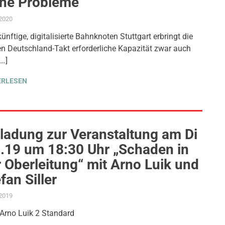
ine Probleme
.2020
ADMIN
AKTUELLES
,
AMTSBLATT-BEITRAG
,
PROJEKT S 21
,
THEMEN
künftige, digitalisierte Bahnknoten Stuttgart erbringt die
en Deutschland-Takt erforderliche Kapazität zwar auch
…]
ERLESEN
ladung zur Veranstaltung am Di
9.19 um 18:30 Uhr „Schaden in
 Oberleitung“ mit Arno Luik und
fan Siller
.2019
ADMIN
AKTUELLES
,
MOBILITÄT & VERKEHR
,
PROJEKT S 21
,
THEMEN
 Arno Luik 2 Standard