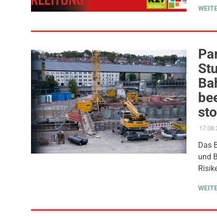
WEIT
Par
Stu
Ba
be
st
17.08
Das B
und B
Risik
WEIT