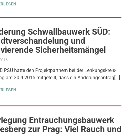
ERLESEN
derung Schwallbauwerk SÜD:
adtverschandelung und
avierende Sicherheitsmängel
.2016
ADMIN
AKTUELLES
,
ANTRAG / ANFRAGE
,
FEUERWEHR
,
GEMEINDERAT
,
PROJEKT 
B PSU hatte den Projektpartnern bei der Lenkungskreis-
ng am 20.4.2015 mitgeteilt, dass ein Änderungsantrag[…]
ERLESEN
rlegung Entrauchungsbauwerk
lesberg zur Prag: Viel Rauch und