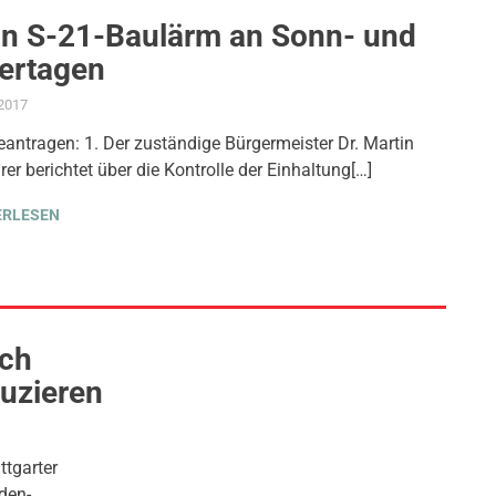
in S-21-Baulärm an Sonn- und
iertagen
.2017
ADMIN
AKTUELLES
,
ANTRAG / ANFRAGE
,
FEUERWEHR
,
GEMEINDERAT
,
PRESSE
,
eantragen: 1. Der zuständige Bürgermeister Dr. Martin
rer berichtet über die Kontrolle der Einhaltung[…]
ERLESEN
rch
duzieren
E
ttgarter
den-