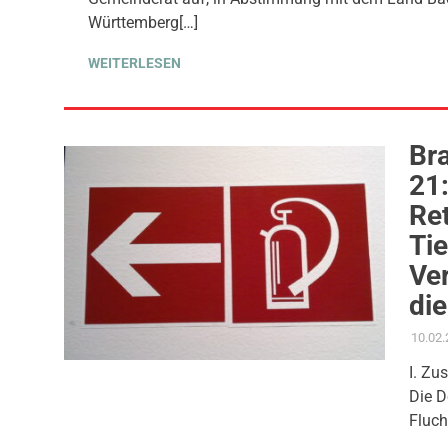
Württemberg[…]
WEITERLESEN
Bra
21:
Re
Tie
Ve
di
10.02
I. Zu
Die D
Fluch