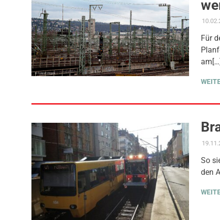
wen
10.02
Für d
Planf
am[…
WEIT
Br
19.11
So si
den A
WEIT