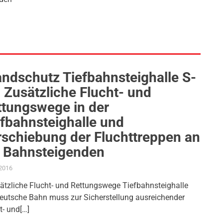
ndschutz Tiefbahnsteighalle S-
 Zusätzliche Flucht- und
ttungswege in der
fbahnsteighalle und
rschiebung der Fluchttreppen an
e Bahnsteigenden
.2016
ADMIN
AKTUELLES
,
ANTRAG / ANFRAGE
,
FEUERWEHR
,
GEMEINDERAT
,
PROJEKT 
sätzliche Flucht- und Rettungswege Tiefbahnsteighalle
eutsche Bahn muss zur Sicherstellung ausreichender
t- und[…]