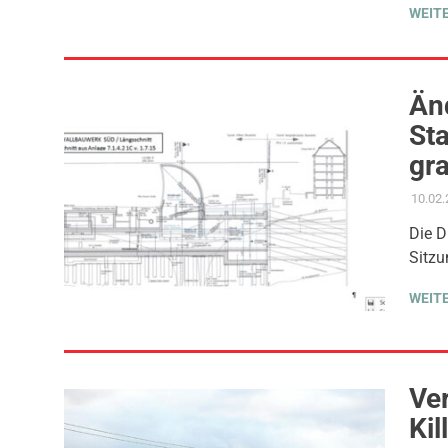
WEIT
Än
St
gr
10.02
Die D
Sitzu
WEIT
Ve
Kil