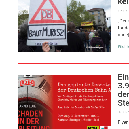
ke
06.07
„Der 
für d
ohne[
WEIT
Ein
3.
der
Ste
16.08
Flyer