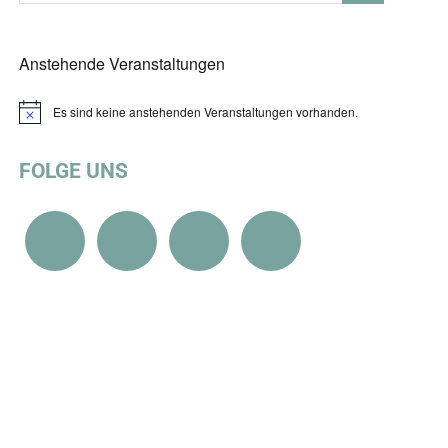
Anstehende Veranstaltungen
Es sind keine anstehenden Veranstaltungen vorhanden.
Hinweis
FOLGE UNS
EKT S 21
,
THEMEN
,
UMWELT, KLIMA & ENERGIE