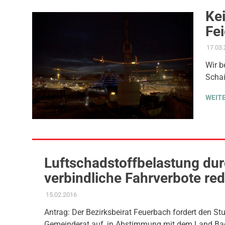
Ke
Fe
17.03
Wir b
Schai
WEIT
Luftschadstoffbelastung du
verbindliche Fahrverbote re
15.02.2016
ADMIN
MOBILITÄT & VERKEHR
,
UMWELT, KLIMA & ENERGI
Antrag: Der Bezirksbeirat Feuerbach fordert den Stu
Gemeinderat auf, in Abstimmung mit dem Land Ba