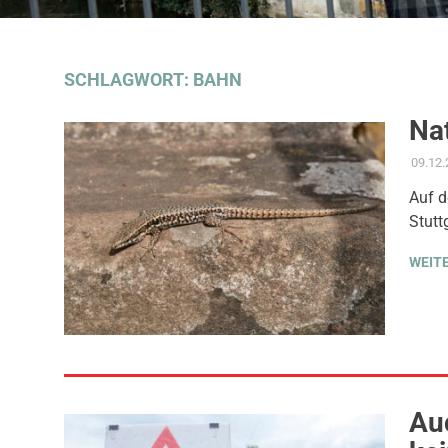
SCHLAGWORT:
BAHN
Na
09.12
Auf d
Stutt
WEIT
Auc