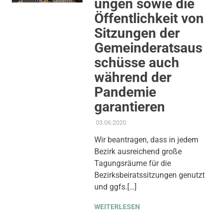
ungen sowie die
Öffentlichkeit von
Sitzungen der
Gemeinderatsaus
schüsse auch
während der
Pandemie
garantieren
03.06.2020
ADMIN
AKTUELLES
,
ANTRAG /
ANFRAGE
,
GEMEINDERAT
,
Wir beantragen, dass in jedem
THEMEN
,
TRANSPARENZ &
Bezirk ausreichend große
BETEILIGUNG
Tagungsräume für die
Bezirksbeiratssitzungen genutzt
und ggfs.[…]
WEITERLESEN