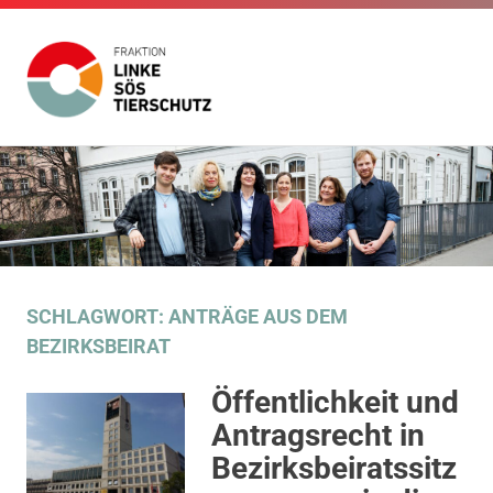
Fraktion
Die
Website
Linke
Zum
der
Inhalt
Fraktion
SÖS
Die
springen
Linke
SÖS
Tierschutz
Tierschutz
im
SCHLAGWORT:
ANTRÄGE AUS DEM
Gemeinderat
BEZIRKSBEIRAT
Stuttgart
Öffentlichkeit und
Antragsrecht in
Bezirksbeiratssitz