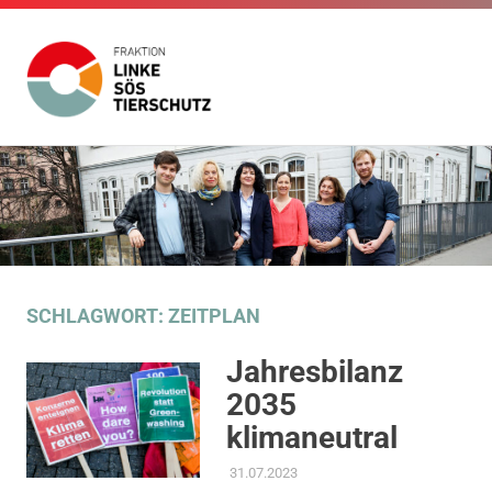
Fraktion
Die
Website
Linke
Zum
der
Inhalt
Fraktion
SÖS
Die
springen
Linke
SÖS
Tierschutz
Tierschutz
im
SCHLAGWORT:
ZEITPLAN
Gemeinderat
Stuttgart
Jahresbilanz
2035
klimaneutral
31.07.2023
ADMIN
AKTUELLES
,
AMTSBLATT-