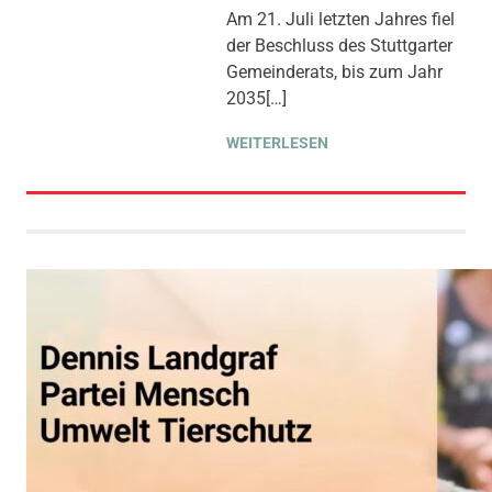
BEITRAG
,
MOBILITÄT &
Am 21. Juli letzten Jahres fiel
VERKEHR
,
der Beschluss des Stuttgarter
STADTENTWICKLUNG
,
THEMEN
,
UMWELT, KLIMA &
Gemeinderats, bis zum Jahr
ENERGIE
2035[…]
WEITERLESEN