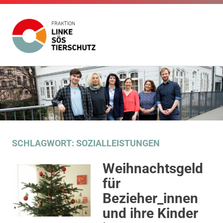
Fraktion
Die
Website
Linke
Zum
der
Inhalt
Fraktion
SÖS
Die
springen
Linke
SÖS
Tierschutz
Tierschutz
im
SCHLAGWORT:
SOZIALLEISTUNGEN
Gemeinderat
Stuttgart
Weihnachtsgeld
für
Bezieher_innen
und ihre Kinder