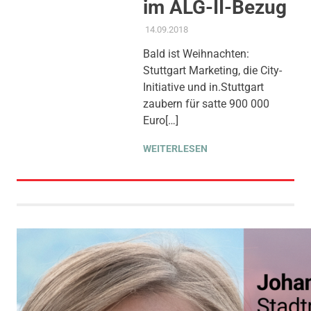
im ALG-II-Bezug
14.09.2018
ADMIN
AKTUELLES
,
ANTRAG /
ANFRAGE
,
GEMEINDERAT
,
Bald ist Weihnachten:
KOMMUNALE FINANZEN
,
Stuttgart Marketing, die City-
SOZIALE SICHERUNG &
TEILHABE
,
THEMEN
Initiative und in.Stuttgart
zaubern für satte 900 000
Euro[…]
WEITERLESEN