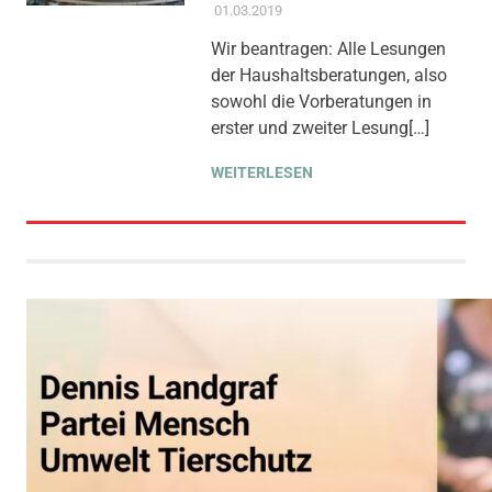
01.03.2019
ADMIN
AKTUELLES
,
ANTRAG /
ANFRAGE
,
GEMEINDERAT
,
Wir beantragen: Alle Lesungen
THEMEN
,
TRANSPARENZ &
der Haushaltsberatungen, also
BETEILIGUNG
sowohl die Vorberatungen in
erster und zweiter Lesung[…]
WEITERLESEN