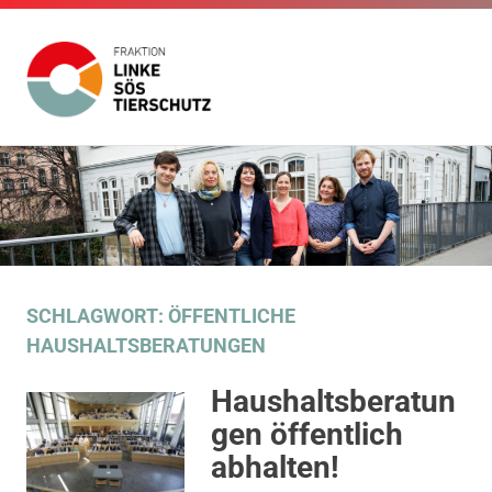
Fraktion
Die
Website
Linke
Zum
der
Inhalt
Fraktion
SÖS
Die
springen
Linke
SÖS
Tierschutz
Tierschutz
im
SCHLAGWORT:
ÖFFENTLICHE
Gemeinderat
HAUSHALTSBERATUNGEN
Stuttgart
Haushaltsberatun
gen öffentlich
abhalten!