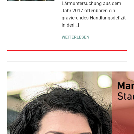
Lärmuntersuchung aus dem
VERKEHR
,
THEMEN
,
UMWELT,
KLIMA & ENERGIE
Jahr 2017 offenbaren ein
gravierendes Handlungsdefizit
in der[…]
WEITERLESEN