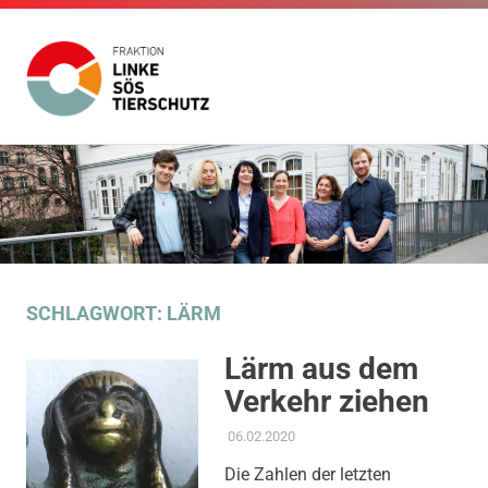
Fraktion
Die
Website
Linke
Zum
der
Inhalt
Fraktion
SÖS
Die
springen
Linke
SÖS
Tierschutz
Tierschutz
im
SCHLAGWORT:
LÄRM
Gemeinderat
Stuttgart
Lärm aus dem
Verkehr ziehen
06.02.2020
ADMIN
AKTUELLES
,
AMTSBLATT-
BEITRAG
,
GESUNDHEIT UND
Die Zahlen der letzten
PFLEGE
,
MOBILITÄT &