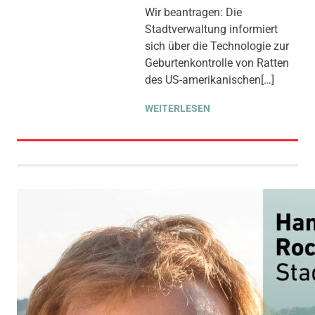
ANFRAGE
,
GEMEINDERAT
,
Wir beantragen: Die
THEMEN
,
TIERSCHUTZ
,
Stadtverwaltung informiert
UMWELT, KLIMA & ENERGIE
sich über die Technologie zur
Geburtenkontrolle von Ratten
des US-amerikanischen[…]
WEITERLESEN