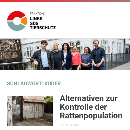
Fraktion
Die
Website
Linke
Zum
der
Inhalt
Fraktion
SÖS
Die
springen
Linke
SÖS
Tierschutz
Tierschutz
im
SCHLAGWORT:
KÖDER
Gemeinderat
Stuttgart
Alternativen zur
Kontrolle der
Rattenpopulation
11.11.2022
ADMIN
AKTUELLES
,
ANTRAG /