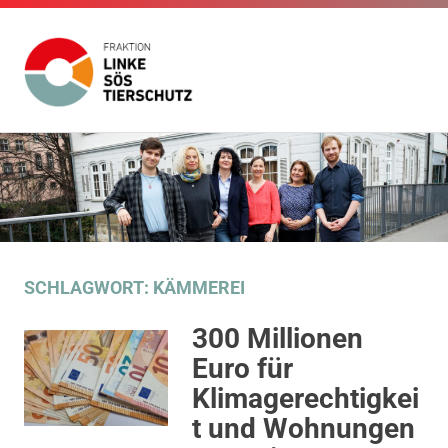
Fraktion
Die
Website
Linke
Zum
der
Inhalt
Fraktion
SÖS
Die
springen
Linke
SÖS
Tierschutz
Tierschutz
im
SCHLAGWORT:
KÄMMEREI
Gemeinderat
Stuttgart
300 Millionen
Euro für
Klimagerechtigkei
t und Wohnungen