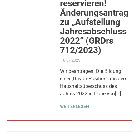
reservieren!
Änderungsantrag
zu „Aufstellung
Jahresabschluss
2022“ (GRDrs
712/2023)
18.07.2023
ADMIN
AKTUELLES
,
ANTRAG /
ANFRAGE
,
GEMEINDERAT
,
Wir beantragen: Die Bildung
KOMMUNALE FINANZEN
,
einer ‚Davon-Position‘ aus dem
THEMEN
,
UMWELT, KLIMA &
ENERGIE
,
WOHNEN
Haushaltsüberschuss des
Jahres 2022 in Höhe von[…]
WEITERLESEN