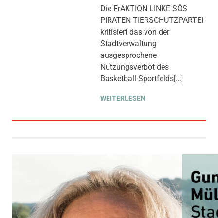
GLEICHSTELLUNG UND
Die FrAKTION LINKE SÖS
VIELFALT
,
KINDER JUGEND
PIRATEN TIERSCHUTZPARTEI
BILDUNG
,
PRESSE
,
PRESSEMITTEILUNG
,
kritisiert das von der
SOZIALE SICHERUNG &
Stadtverwaltung
TEILHABE
,
SPORT
ausgesprochene
Nutzungsverbot des
Basketball-Sportfelds[…]
WEITERLESEN