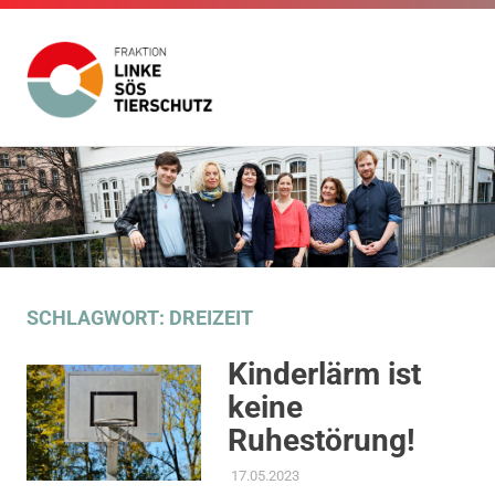
Fraktion
Die
Website
Linke
Zum
der
Inhalt
Fraktion
SÖS
Die
springen
Linke
SÖS
Tierschutz
Tierschutz
im
SCHLAGWORT:
DREIZEIT
Gemeinderat
Stuttgart
Kinderlärm ist
keine
Ruhestörung!
17.05.2023
ADMIN
AKTUELLES
,