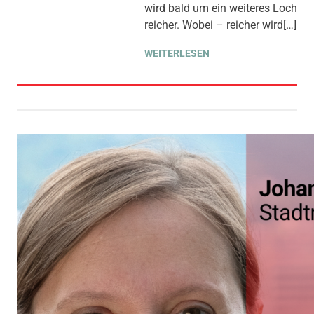
wird bald um ein weiteres Loch
THEMEN
,
UMWELT, KLIMA &
ENERGIE
,
WIRTSCHAFT &
reicher. Wobei – reicher wird[…]
ARBEIT
WEITERLESEN