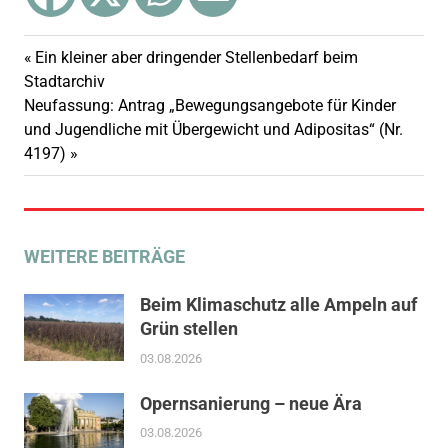
Vorheriger
Ein kleiner aber dringender Stellenbedarf beim
Beitragsnavigation
Beitrag:
Stadtarchiv
Nächster
Neufassung: Antrag „Bewegungsangebote für Kinder
Beitrag:
und Jugendliche mit Übergewicht und Adipositas“ (Nr.
4197)
WEITERE BEITRÄGE
Beim Klimaschutz alle Ampeln auf
Grün stellen
03.08.2026
Opernsanierung – neue Ära
03.08.2026