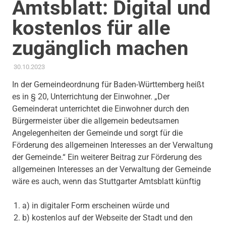
Amtsblatt: Digital und
kostenlos für alle
zugänglich machen
30.10.2023
ADMIN
AKTUELLES
,
ANTRAG / ANFRAGE
,
GEMEINDERAT
,
THEMEN
,
TRANSPARENZ & BETEILIGUNG
In der Gemeindeordnung für Baden-Württemberg heißt
es in § 20, Unterrichtung der Einwohner. „Der
Gemeinderat unterrichtet die Einwohner durch den
Bürgermeister über die allgemein bedeutsamen
Angelegenheiten der Gemeinde und sorgt für die
Förderung des allgemeinen Interesses an der Verwaltung
der Gemeinde.“ Ein weiterer Beitrag zur Förderung des
allgemeinen Interesses an der Verwaltung der Gemeinde
wäre es auch, wenn das Stuttgarter Amtsblatt künftig
a) in digitaler Form erscheinen würde und
b) kostenlos auf der Webseite der Stadt und den