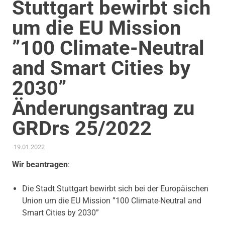
Stuttgart bewirbt sich
um die EU Mission
”100 Climate-Neutral
and Smart Cities by
2030”
Änderungsantrag zu
GRDrs 25/2022
19.01.2022
ADMIN
AKTUELLES
,
ANTRAG / ANFRAGE
,
GEMEINDERAT
,
KOMMUNALE FINANZEN
,
MOBILITÄT & VERKEHR
,
Wir beantragen
:
STADTENTWICKLUNG
,
THEMEN
,
TRANSPARENZ &
BETEILIGUNG
,
UMWELT, KLIMA & ENERGIE
,
WIRTSCHAFT &
ARBEIT
Die Stadt Stuttgart bewirbt sich bei der Europäischen
Union um die EU Mission ”100 Climate-Neutral and
Smart Cities by 2030”