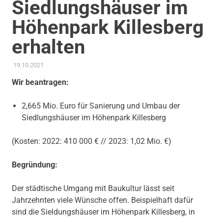
Siedlungshäuser im
Höhenpark Killesberg
erhalten
19.10.2021
ADMIN
AKTUELLES
,
ANTRAG / ANFRAGE
,
GEMEINDERAT
,
STADTENTWICKLUNG
,
THEMEN
Wir beantragen:
2,665 Mio. Euro für Sanierung und Umbau der
Siedlungshäuser im Höhenpark Killesberg
(Kosten: 2022: 410 000 € // 2023: 1,02 Mio. €)
Begründung:
Der städtische Umgang mit Baukultur lässt seit
Jahrzehnten viele Wünsche offen. Beispielhaft dafür
sind die Sieldungshäuser im Höhenpark Killesberg, in