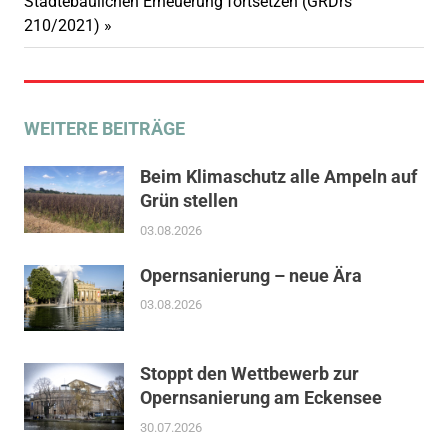
Nächster
Städtebaulichen Erneuerung fortsetzen (GRDrs
Beitrag:
210/2021)
WEITERE BEITRÄGE
Beim Klimaschutz alle Ampeln auf
Grün stellen
03.08.2026
Opernsanierung – neue Ära
03.08.2026
Stoppt den Wettbewerb zur
Opernsanierung am Eckensee
30.07.2026