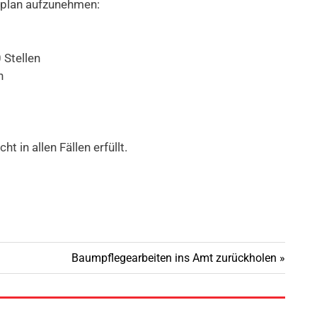
enplan aufzunehmen:
 Stellen
n
t in allen Fällen erfüllt.
Nächster
Baumpflegearbeiten ins Amt zurückholen
Beitrag: