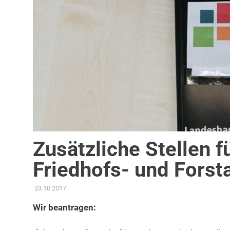
Zusätzliche Stellen f
Friedhofs- und Forst
23.10.2017
ADMIN
AKTUELLES
,
ANTRAG / ANFRAGE
,
GEMEINDERAT
,
STAD
Wir beantragen: