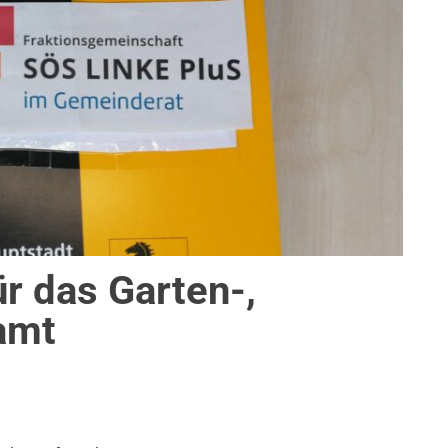
ür das Garten-,
amt
T ALS ARBEITGEBERIN
,
STADTENTWICKLUNG
,
THEMEN
,
UMWELT, KLIMA & 