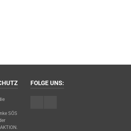
SCHUTZ
FOLGE UNS:
die
Facebook
Youtube
inke SÖS
der
rAKTION.